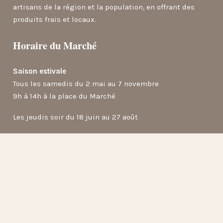
artisans de la région et la population, en offrant des
produits frais et locaux.
Horaire du Marché
Saison estivale
Tous les samedis du 2 mai au 7 novembre
9h à 14h à la place du Marché
Les jeudis soir du 18 juin au 27 août
Contactez-nous
176, rue Principale, Granby (Québec) J2G 2V6
info@marchepublicgranby.ca